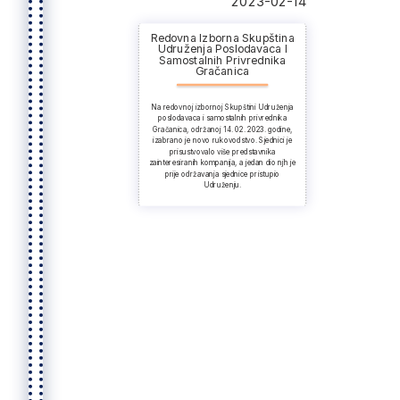
2023-02-14
Redovna Izborna Skupština
Udruženja Poslodavaca I
Samostalnih Privrednika
Gračanica
Na redovnoj izbornoj Skupštini Udruženja
poslodavaca i samostalnih privrednika
Gračanica, održanoj 14. 02. 2023. godine,
izabrano je novo rukovodstvo. Sjednici je
prisustvovalo više predstavnika
zainteresiranih kompanija, a jedan dio njh je
prije održavanja sjednice pristupio
Udruženju.