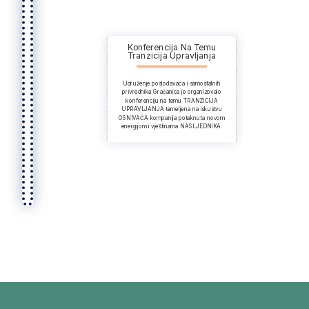
Konferencija Na Temu
Tranzicija Upravljanja
Udruženje poslodavaca i samostalnih
privrednika Gračanica je organizovalo
konferenciju na temu TRANZICIJA
UPRAVLJANJA temeljena na iskustvu
OSNIVAČA kompanija potaknuta novom
energijom i vještinama NASLJEDNIKA.