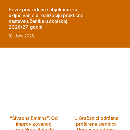
Poziv privrednim subjektima za
uključivanje u realizaciju praktične
nastave učenika u školskoj
2026/27. godini
18. Juna 2026.
“Šivaona Eminna”: Od
U Gračanici održana
improvizovanog
proširena sjednica
krojačkog stola do
Upravnog odbora