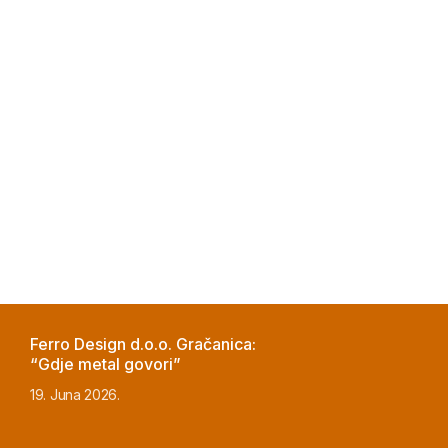
proizvoda s dodanom
vrijednošću
26. Juna 2026.
Ferro Design d.o.o. Gračanica:
“Gdje metal govori”
19. Juna 2026.