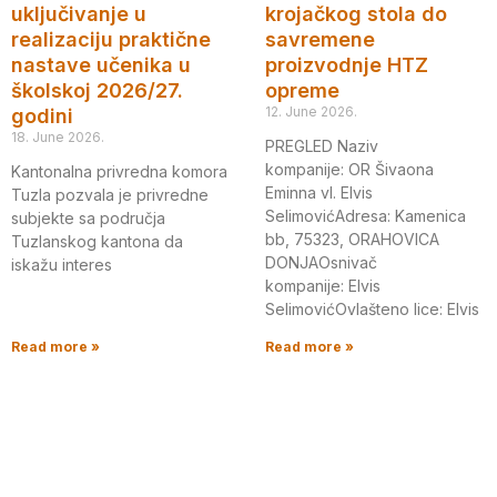
uključivanje u
krojačkog stola do
realizaciju praktične
savremene
nastave učenika u
proizvodnje HTZ
školskoj 2026/27.
opreme
12. June 2026.
godini
18. June 2026.
PREGLED Naziv
kompanije: OR Šivaona
Kantonalna privredna komora
Eminna vl. Elvis
Tuzla pozvala je privredne
SelimovićAdresa: Kamenica
subjekte sa područja
bb, 75323, ORAHOVICA
Tuzlanskog kantona da
DONJAOsnivač
iskažu interes
kompanije: Elvis
SelimovićOvlašteno lice: Elvis
Read more »
Read more »