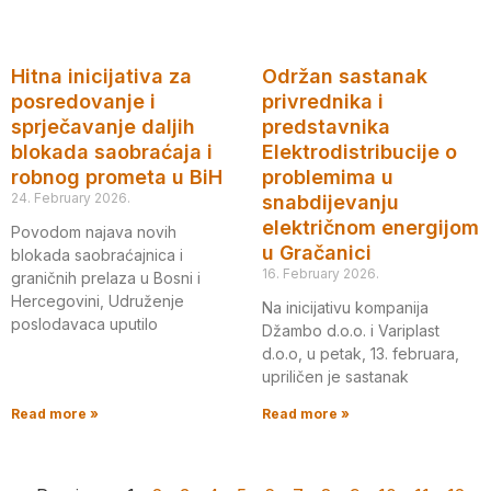
Hitna inicijativa za
Održan sastanak
posredovanje i
privrednika i
sprječavanje daljih
predstavnika
blokada saobraćaja i
Elektrodistribucije o
robnog prometa u BiH
problemima u
24. February 2026.
snabdijevanju
električnom energijom
Povodom najava novih
u Gračanici
blokada saobraćajnica i
16. February 2026.
graničnih prelaza u Bosni i
Hercegovini, Udruženje
Na inicijativu kompanija
poslodavaca uputilo
Džambo d.o.o. i Variplast
d.o.o, u petak, 13. februara,
upriličen je sastanak
Read more »
Read more »