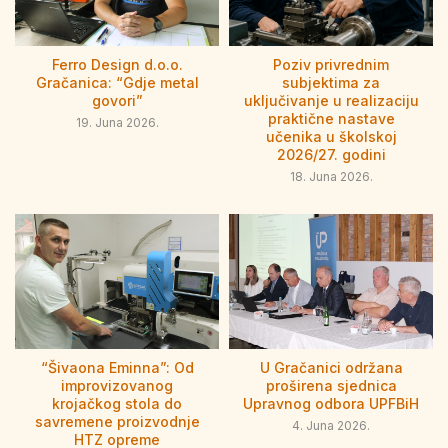
Ferro Design d.o.o.
Poziv privrednim
Gračanica: “Gdje metal
subjektima za
govori”
uključivanje u realizaciju
praktične nastave
19. Juna 2026.
učenika u školskoj
2026/27. godini
18. Juna 2026.
“Šivaona Eminna”: Od
U Gračanici održana
improvizovanog
proširena sjednica
krojačkog stola do
Upravnog odbora UPFBiH
savremene proizvodnje
4. Juna 2026.
HTZ opreme