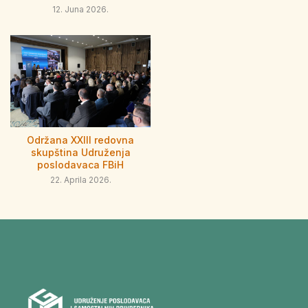
12. Juna 2026.
Održana XXIII redovna
skupština Udruženja
poslodavaca FBiH
22. Aprila 2026.