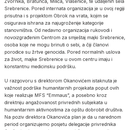
Zvornika, Bratunca, Milića, Vlasenice, te udaljenih sela
Srebrenice. Pored internata organizacija je u ovoj regiji
prisutna i s projektom Obrok na vrata, kojim se
osigurava ishrana za najugroženije kategorije
stanovništva. Od nedavno organizacija rukovodi i
novoizgrađenim Centrom za smještaj majki Srebrenice,
osoba koje ne mogu brinuti o sebi, a čiji članovi
porodice su žrtve genocida. Pored normalnih uslova
za život, majke Srebrenice u ovom centru imaju i
konstantnu medicinsku podršku.
U razgovoru s direktorom Okanovićem istaknuta je
važnost podrške humanitarnih projekata poput ovih
koje realizuje MFS “Emmaus”, a posebno kroz
direktniju angažovanost privrednih subjekata u
humanitarnim aktivnostima za opštu dobrobit društva.
Na poziv direktora Okanovića plan je da u narednom
period organizujemo posjetu delegacije privrednika