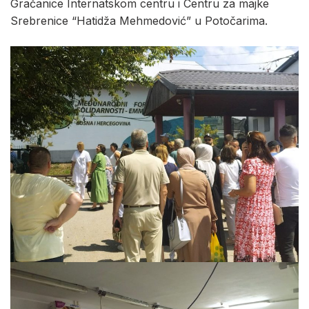
Gračanice Internatskom centru i Centru za majke
Srebrenice “Hatidža Mehmedović” u Potočarima.