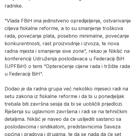
radnike.
“Vlada FBiH ima jedinstveno opredijeljenje, ostvarivanje
ciljeva fiskalne reforme, a to su smanjenje troškova
rada, povećanje plata, posebno minimalne, povećanje
konkurentnosti, rast proizvodnje i izvoza, te nova
radna mjesta i smanjenje sive zone”, rekao je Nikšić na
konferenciji Udruženja poslodavaca u Federaciji BiH
(UPFBiH) o temi “Opterećenje cijene rada i tržište rada
u Federaciji BiH“.
Dodao je da radna grupa već nekoliko mjeseci radi na
setu zakona iz fiskalne reforme i da bi u ponedjeljak
trebala biti završna sesija da bi se uobličili prijedlozi.
Rješenja su uglavnom završena i radi se na tehničkim
detaljima. Nikšić je naveo da će uslijediti sastanci sa
poslodavcima i sindikatom, predstavnicima Saveza
općina i gradova i drugima, te da se nada da će set