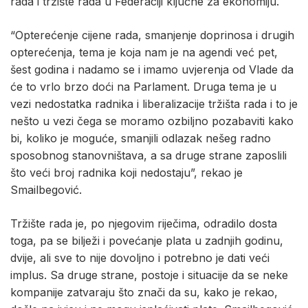
rada i tržište rada u Federaciji ključne za ekonomiju.
“Opterećenje cijene rada, smanjenje doprinosa i drugih
opterećenja, tema je koja nam je na agendi već pet,
šest godina i nadamo se i imamo uvjerenja od Vlade da
će to vrlo brzo doći na Parlament. Druga tema je u
vezi nedostatka radnika i liberalizacije tržišta rada i to je
nešto u vezi čega se moramo ozbiljno pozabaviti kako
bi, koliko je moguće, smanjili odlazak nešeg radno
sposobnog stanovništava, a sa druge strane zaposlili
što veći broj radnika koji nedostaju”, rekao je
Smailbegović.
Tržište rada je, po njegovim riječima, odradilo dosta
toga, pa se bilježi i povećanje plata u zadnjih godinu,
dvije, ali sve to nije dovoljno i potrebno je dati veći
implus. Sa druge strane, postoje i situacije da se neke
kompanije zatvaraju što znači da su, kako je rekao,