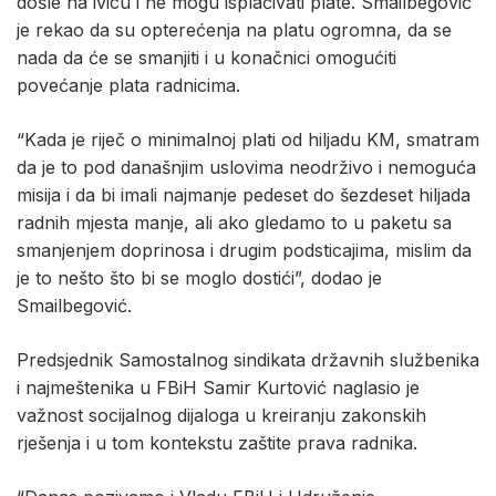
došle na ivicu i ne mogu isplaćivati plate. Smailbegović
je rekao da su opterećenja na platu ogromna, da se
nada da će se smanjiti i u konačnici omogućiti
povećanje plata radnicima.
“Kada je riječ o minimalnoj plati od hiljadu KM, smatram
da je to pod današnjim uslovima neodrživo i nemoguća
misija i da bi imali najmanje pedeset do šezdeset hiljada
radnih mjesta manje, ali ako gledamo to u paketu sa
smanjenjem doprinosa i drugim podsticajima, mislim da
je to nešto što bi se moglo dostići”, dodao je
Smailbegović.
Predsjednik Samostalnog sindikata državnih službenika
i najmeštenika u FBiH Samir Kurtović naglasio je
važnost socijalnog dijaloga u kreiranju zakonskih
rješenja i u tom kontekstu zaštite prava radnika.