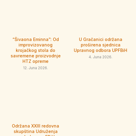
“Šivaona Eminna”: Od
U Gračanici održana
improvizovanog
proširena sjednica
krojačkog stola do
Upravnog odbora UPFBiH
savremene proizvodnje
4. Juna 2026.
HTZ opreme
12. Juna 2026.
Održana XXIII redovna
skupština Udruženja