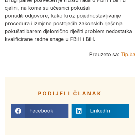
Drugi panel posvećen je tržištu rada u FBiH i BiH u
cjelini, na kome su učesnici pokušali
ponuditi odgovore, kako kroz pojednostavljivanje
procedura i izmjene postojećih zakonskih rješenja
pokušati barem djelomično riješiti problem nedostatka
kvalificirane radne snage u FBiH i BiH.
Preuzeto sa:
Tip.ba
PODIJELI ČLANAK
Facebook
LinkedIn