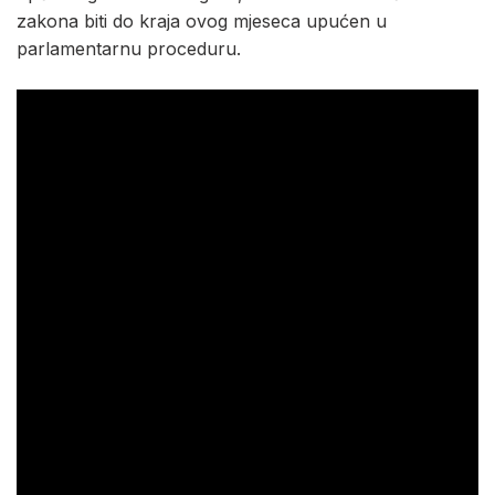
zakona biti do kraja ovog mjeseca upućen u
parlamentarnu proceduru.