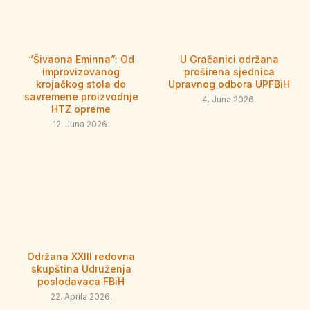
“Šivaona Eminna”: Od
U Gračanici održana
improvizovanog
proširena sjednica
krojačkog stola do
Upravnog odbora UPFBiH
savremene proizvodnje
4. Juna 2026.
HTZ opreme
12. Juna 2026.
Održana XXIII redovna
skupština Udruženja
poslodavaca FBiH
22. Aprila 2026.