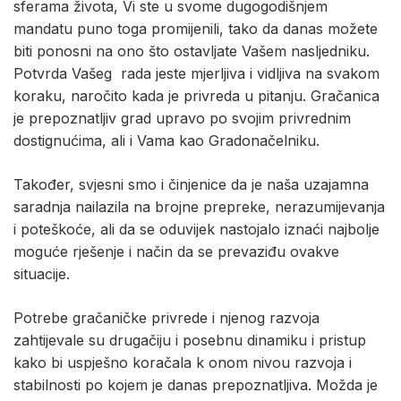
sferama života, Vi ste u svome dugogodišnjem
mandatu puno toga promijenili, tako da danas možete
biti ponosni na ono što ostavljate Vašem nasljedniku.
Potvrda Vašeg rada jeste mjerljiva i vidljiva na svakom
koraku, naročito kada je privreda u pitanju. Gračanica
je prepoznatljiv grad upravo po svojim privrednim
dostignućima, ali i Vama kao Gradonačelniku.
Također, svjesni smo i činjenice da je naša uzajamna
saradnja nailazila na brojne prepreke, nerazumijevanja
i poteškoće, ali da se oduvijek nastojalo iznaći najbolje
moguće rješenje i način da se prevaziđu ovakve
situacije.
Potrebe gračaničke privrede i njenog razvoja
zahtijevale su drugačiju i posebnu dinamiku i pristup
kako bi uspješno koračala k onom nivou razvoja i
stabilnosti po kojem je danas prepoznatljiva. Možda je